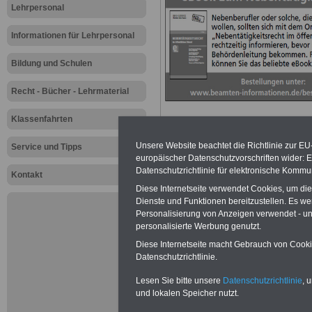
Lehrpersonal
Informationen für Lehrpersonal
Bildung und Schulen
Recht - Bücher - Lehrmaterial
Klassenfahrten
Unsere Website beachtet die Richtlinie zur EU
Service und Tipps
europäischer Datenschutzvorschriften wider
Datenschutzrichtlinie für elektronische Kommun
Kontakt
Diese Internetseite verwendet Cookies, um di
Zur Übersicht a
Dienste und Funktionen bereitzustellen. Es 
Personalisierung von Anzeigen verwendet - und
Lehrerinnen un
personalisierte Werbung genutzt.
Diese Internetseite macht Gebrauch von Cookie
GEW: "Junge M
Datenschutzrichtlinie.
eine Ausbildun
Lesen Sie bitte unsere
Datenschutzrichtlinie
, 
und lokalen Speicher nutzt.
Bildungsgewerks