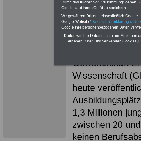
Durch das Klicken von "Zustimmung" geben Sie 
Cookies auf Ihrem Gerät zu speichern.
Veröffentlichung 
Wir gewähren Dritten - einschließlich Google - 
Ausbildungszahl
Google-Website "
Datenschutzerklärung & Nu
Google ihre personenbezogenen Daten verwe
Dürfen wir Ihre Daten nutzen, um Anzeigen ei
Für eine Ausbildu
erheben Daten und verwenden Cookies, um
jungen Menschen
Gewerkschaft Er
Wissenschaft (GE
heute veröffentli
Ausbildungsplätz
1,3 Millionen ju
zwischen 20 und
keinen Berufsabs