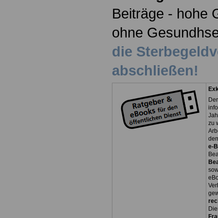
Beiträge - hohe 
ohne Gesundhse
die Sterbegeld
abschließen!
Exk
Der
inf
Jah
zu 
Arb
dem
e-
Bea
Be
so
eBo
Ver
gew
rec
Die
Fr