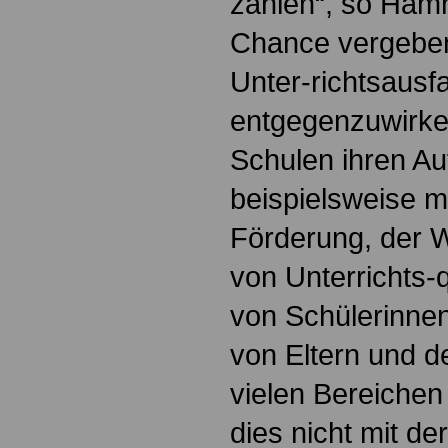
zahlen“, so Hamm
Chance vergeben
Unter-richtsausfa
entgegenzuwirken
Schulen ihren A
beispielsweise me
Förderung, der W
von Unterrichts-q
von Schülerinne
von Eltern und d
vielen Bereiche
dies nicht mit der