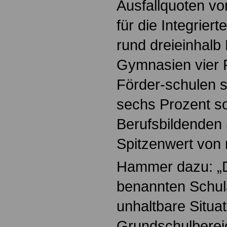
Ausfallquoten vo
für die Integrie
rund dreieinhalb 
Gymnasien vier P
Förder-schulen 
sechs Prozent so
Berufsbildenden
Spitzenwert von 
Hammer dazu: „Da
benannten Schul
unhaltbare Situat
Grundschulbereic