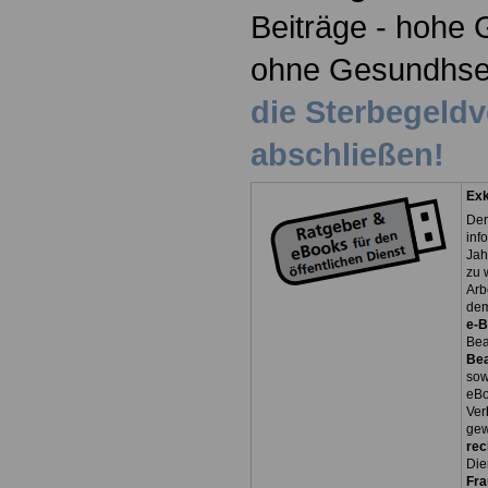
Beiträge - hohe 
ohne Gesundhse
die Sterbegeld
abschließen!
Exk
Der
inf
Jah
zu 
Arb
dem
e-
Bea
Be
so
eBo
Ver
gew
rec
Die
Fr