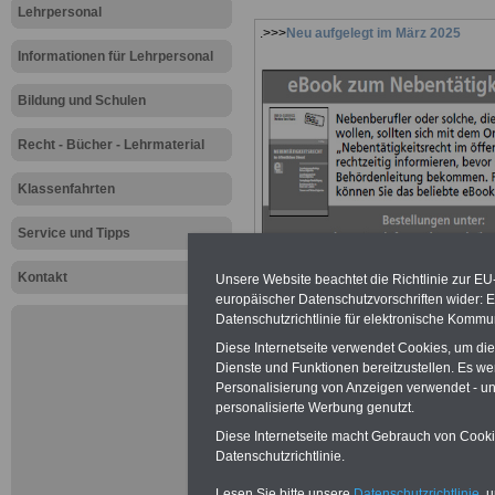
Lehrpersonal
.>>>
Neu aufgelegt im März 2025
Informationen für Lehrpersonal
Bildung und Schulen
Recht - Bücher - Lehrmaterial
Klassenfahrten
Service und Tipps
Kontakt
Unsere Website beachtet die Richtlinie zur EU
europäischer Datenschutzvorschriften wider
Datenschutzrichtlinie für elektronische Kommun
Diese Internetseite verwendet Cookies, um di
Dienste und Funktionen bereitzustellen. Es 
Personalisierung von Anzeigen verwendet - und
Zur Übersicht a
personalisierte Werbung genutzt.
Diese Internetseite macht Gebrauch von Cookie
Lehrerinnen un
Datenschutzrichtlinie.
Lesen Sie bitte unsere
Datenschutzrichtlinie
, 