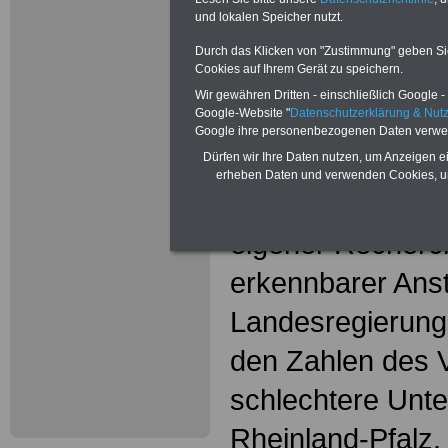
GEW:
und lokalen Speicher nutzt.
Unterricht
Durch das Klicken von "Zustimmung" geben Sie 
nach wie v
Cookies auf Ihrem Gerät zu speichern.
Wir gewähren Dritten - einschließlich Google - 
unbefriedi
Google-Website "
Datenschutzerklärung & Nu
Google ihre personenbezogenen Daten verwe
Die Gewerkschaf
Dürfen wir Ihre Daten nutzen, um Anzeigen ei
erheben Daten und verwenden Cookies, um
Wissenschaft (G
eigener Recherc
erkennbarer Ans
Landesregierung 
den Zahlen des V
schlechtere Unte
Rheinland-Pfalz.