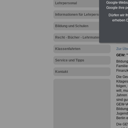
Google-Websi
Lehrpersonal
Google ihre 
Informationen für Lehrpersonal
Dürfen wir I
erheben D
Bildung und Schulen
Recht - Bücher - Lehrmaterial
Klassenfahrten
Zur Übe
GEW: "
Service und Tipps
Bildung
Familie
Finanz
Kontakt
Die Ge
Kitages
folgen,
will, m
Jahren 
sind gu
GEW-Vor
Bildung
Jugend
Berlin 
Die GE