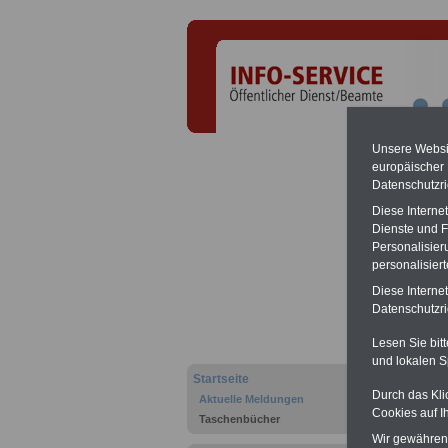
Unsere Websit
europäischer
Datenschutzri
Diese Interne
Dienste und F
Personalisier
GEW:
personalisier
Diese Interne
.>>>
N
Datenschutzric
Lesen Sie bit
und lokalen S
Startseite
Durch das Kli
Aktuelle Meldungen
Cookies auf I
Taschenbücher
Wir gewähren D