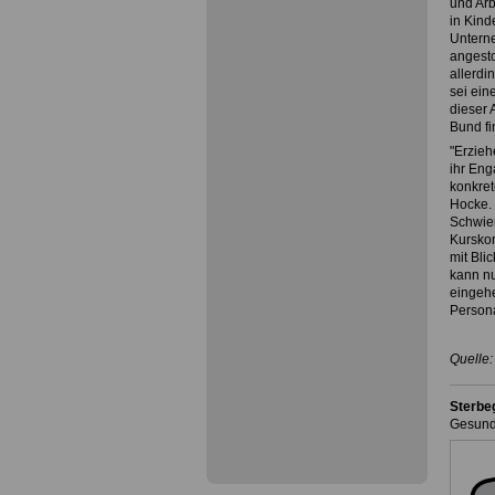
und Arb
in Kind
Untern
angesto
allerdi
sei ein
dieser 
Bund fi
"Erzieh
ihr Eng
konkret
Hocke. 
Schwier
Kurskor
mit Bli
kann nu
eingehe
Persona
Quelle
Sterbe
Gesund