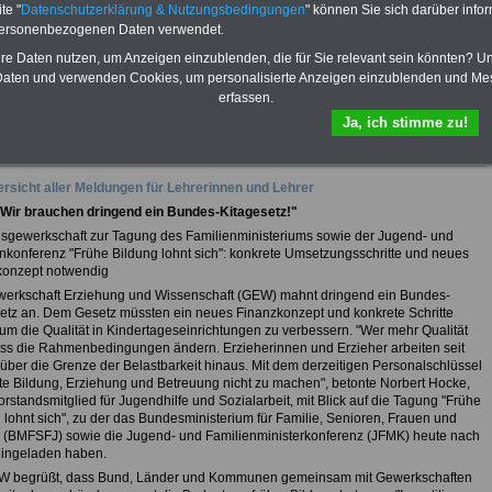
te "
Datenschutzerklärung & Nutzungsbedingungen
" können Sie sich darüber infor
PDF-SERVICE
finden Sie 10
personenbezogenen Daten verwendet.
Bücher und eBooks zum
herunterladen, lesen und
hre Daten nutzen, um Anzeigen einzublenden, die für Sie relevant sein könnten? U
ausdrucken, u.a. auch das
aten und verwenden Cookies, um personalisierte Anzeigen einzublenden und Me
neu aufgelegte - Stand
erfassen.
03/2025 -
eBook zum
Nebentätigkeits-recht
Ja, ich stimme zu!
>>>mehr Infos
rsicht aller Meldungen für Lehrerinnen und Lehrer
Wir brauchen dringend ein Bundes-Kitagesetz!"
sgewerkschaft zur Tagung des Familienministeriums sowie der Jugend- und
nkonferenz "Frühe Bildung lohnt sich": konkrete Umsetzungsschritte und neues
konzept notwendig
werkschaft Erziehung und Wissenschaft (GEW) mahnt dringend ein Bundes-
etz an. Dem Gesetz müssten ein neues Finanzkonzept und konkrete Schritte
 um die Qualität in Kindertageseinrichtungen zu verbessern. "Wer mehr Qualität
uss die Rahmenbedingungen ändern. Erzieherinnen und Erzieher arbeiten seit
über die Grenze der Belastbarkeit hinaus. Mit dem derzeitigen Personalschlüssel
te Bildung, Erziehung und Betreuung nicht zu machen", betonte Norbert Hocke,
standsmitglied für Jugendhilfe und Sozialarbeit, mit Blick auf die Tagung "Frühe
 lohnt sich", zu der das Bundesministerium für Familie, Senioren, Frauen und
 (BMFSFJ) sowie die Jugend- und Familienministerkonferenz (JFMK) heute nach
eingeladen haben.
W begrüßt, dass Bund, Länder und Kommunen gemeinsam mit Gewerkschaften