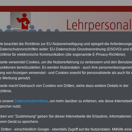
e beachtet die Richtlinie zur EU-Nutzereinwilligung und spiegelt die Anforderung
 Datenschutzvorschriften wider: EU-Datenschutz-Grundverordnung (DSGVO) und d
chtlinie für elektronische Kommunikation (die sogenannte E-Privacy-Richtlinie).
tseite verwendet Cookies, um die Nutzererfahrung zu verbessern und den Benutze
unktionen bereitzustellen. Es werden Nutzerdaten - auch ihre personenbezogenen
ung von Anzeigen verwendet - und Cookies sowohl für personalisierte als auch für 
 "Wir brauchen dringend ein Bundes-Kitagesetz!"
te Werbung genutzt.
tseite macht Gebrauch von Cookies von Dritten, siehe dazu weitere Details in der
PDF-SERVICE
nur
eu aufgelegt im März 2025
15 Euro
htlinie.
Zum Komplettpreis von nur
te unsere
Datenschutzrichtlinie
, um mehr darüber zu erfahren, wie diese Internetse
15,00 Euro bei einer Laufzeit
peicher nutzt.
von 12 Monaten bleiben Sie
zu den wichtigsten Fragen
cken von "Zustimmung" geben Sie dieser Internetseite die Erlaubnis, Informationen
des Öffentlichen Dienstes
oder des Beamtenbereiches
hrem Gerät zu speichern.
auf dem Laufenden (u.a.
ritten - einschließlich Google - ebenfalls Zugriff auf die Nutzerdaten. Mithilfe eine
lehrpersonal.de). Im Portal