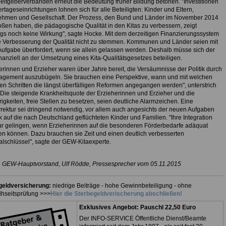
eitgeberverbänden erneut die Bedeutung früher Bildung betonen. "Investitionen
ertageseinrichtungen lohnen sich für alle Beteiligten: Kinder und Eltern,
ehmen und Gesellschaft. Der Prozess, den Bund und Länder im November 2014
ßen haben, die pädagogische Qualität in den Kitas zu verbessern, zeigt
ngs noch keine Wirkung", sagte Hocke. Mit dem derzeitigen Finanzierungssystem
e Verbesserung der Qualität nicht zu stemmen. Kommunen und Länder seien mit
Aufgabe überfordert, wenn sie allein gelassen werden. Deshalb müsse sich der
nanziell an der Umsetzung eines Kita-Qualitätsgesetzes beteiligen.
erinnen und Erzieher waren über Jahre bereit, die Versäumnisse der Politik durch
agement auszubügeln. Sie brauchen eine Perspektive, wann und mit welchen
en Schritten die längst überfälligen Reformen angegangen werden", unterstrich
Die steigende Krankheitsquote der Erzieherinnen und Erzieher und die
igkeiten, freie Stellen zu besetzen, seien deutliche Alarmzeichen. Eine
rektur sei dringend notwendig, vor allem auch angesichts der neuen Aufgaben
ck auf die nach Deutschland geflüchteten Kinder und Familien. "Ihre Integration
r gelingen, wenn Erzieherinnen auf die besonderen Förderbedarfe adäquat
n können. Dazu brauchen sie Zeit und einen deutlich verbesserten
lschlüssel", sagte der GEW-Kitaexperte.
: GEW-Hauptvorstand,
Ulf Rödde
, Pressesprecher vom 05.11.2015
geldversicherung:
niedrige Beiträge - hohe Gewinnbeteiligung - ohne
hseitsprüfung >>>
Hier die Sterbegeldverischerung abschließen!
Exklusives Angebot: Pauschl 22,50 Euro
Der INFO-SERVICE Öffentliche Dienst/Beamte