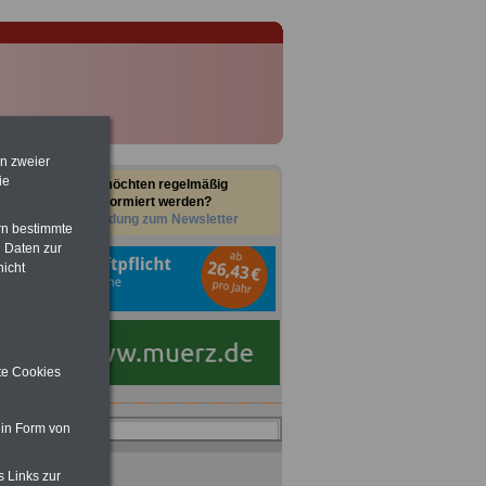
en zweier
ie
Sie möchten regelmäßig
informiert werden?
Anmeldung zum Newsletter
rn bestimmte
 Daten zur
nicht
ite Cookies
 in Form von
s Links zur