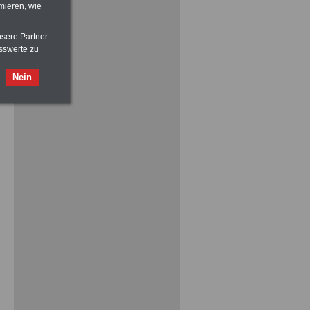
mieren, wie
nsere Partner
sswerte zu
Nein