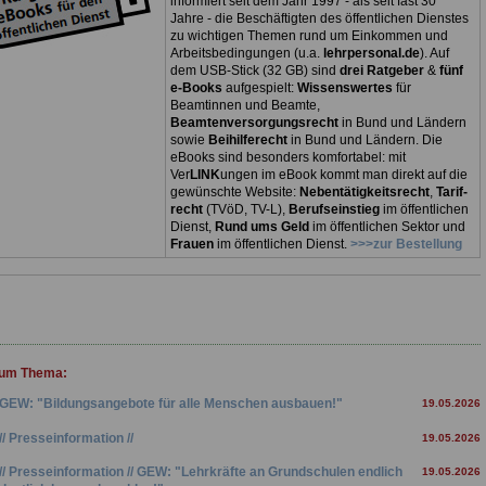
informiert seit dem Jahr 1997 - als seit fast 30
Jahre - die Beschäftigten des öffentlichen Dienstes
zu wichtigen Themen rund um Einkommen und
Arbeitsbedingungen (u.a.
lehrpersonal.de
). Auf
dem USB-Stick (32 GB) sind
drei Ratgeber
&
fünf
e-Books
aufgespielt:
Wissenswertes
für
Beamtinnen und Beamte,
Beamtenversorgungsrecht
in Bund und Ländern
sowie
Beihilferecht
in Bund und Ländern. Die
eBooks sind besonders komfortabel: mit
Ver
LINK
ungen im eBook kommt man direkt auf die
gewünschte Website:
Nebentätigkeitsrecht
,
Tarif-
recht
(TVöD, TV-L),
Berufseinstieg
im öffentlichen
Dienst,
Rund ums Geld
im öffentlichen Sektor und
Frauen
im öffentlichen Dienst.
>>>zur Bestellung
zum Thema:
GEW: "Bildungsangebote für alle Menschen ausbauen!"
19.05.2026
// Presseinformation //
19.05.2026
// Presseinformation // GEW: "Lehrkräfte an Grundschulen endlich
19.05.2026