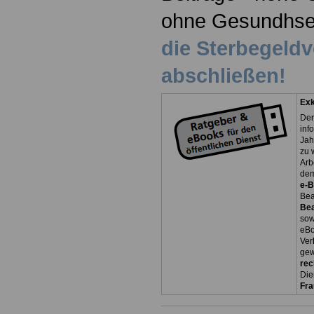
ohne Gesundhse
die Sterbegeld
abschließen!
Exk
Der
inf
Jah
zu 
Arb
dem
e-
Bea
Be
so
eBo
Ver
gew
rec
Die
Fr