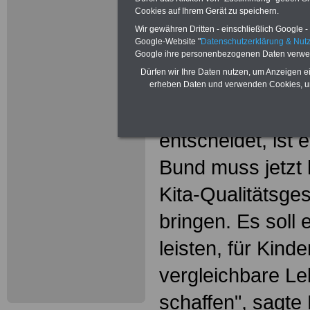
Kita-Qualitätsg
Cookies auf Ihrem Gerät zu speichern.
Bildungsgewerks
Wir gewähren Dritten - einschließlich Google - 
Google-Website "
Datenschutzerklärung & Nu
Ländermonitor
Google ihre personenbezogenen Daten verwe
Dürfen wir Ihre Daten nutzen, um Anzeigen ei
"Dass der Geburt
erheben Daten und verwenden Cookies, um
über dessen Bil
entscheidet, ist 
Bund muss jetzt 
Kita-Qualitätsge
bringen. Es soll 
leisten, für Kind
vergleichbare Le
schaffen", sagte