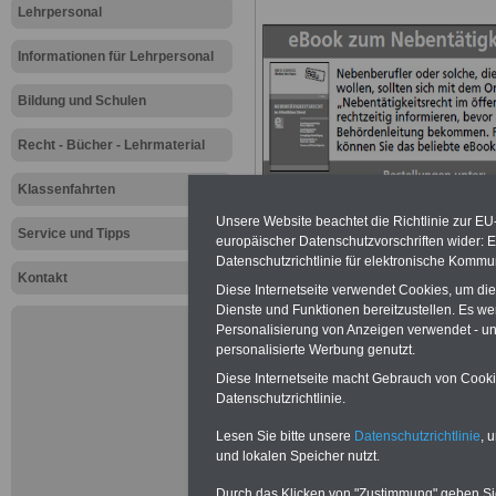
Lehrpersonal
Informationen für Lehrpersonal
Bildung und Schulen
Recht - Bücher - Lehrmaterial
Klassenfahrten
Unsere Website beachtet die Richtlinie zur EU
Service und Tipps
europäischer Datenschutzvorschriften wider
Datenschutzrichtlinie für elektronische Kommun
Kontakt
Diese Internetseite verwendet Cookies, um di
Dienste und Funktionen bereitzustellen. Es 
Personalisierung von Anzeigen verwendet - und
personalisierte Werbung genutzt.
Zur Übersicht a
Diese Internetseite macht Gebrauch von Cookie
Lehrerinnen un
Datenschutzrichtlinie.
Lesen Sie bitte unsere
Datenschutzrichtlinie
, 
GEW: "Bund mus
und lokalen Speicher nutzt.
Durch das Klicken von "Zustimmung" geben Sie 