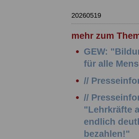
20260519
mehr zum Them
GEW: "Bildu
für alle Men
// Presseinfo
// Presseinf
"Lehrkräfte
endlich deut
bezahlen!"