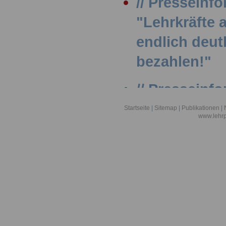
// Presseinf
"Lehrkräfte
endlich deut
bezahlen!"
// Presseinfo
Internationa
Startseite
|
Sitemap
|
Publikationen
|
www.lehrp
// Presseinfo
Kommunen: 
Beschäftigte
einen Topf z
Vorbehalte