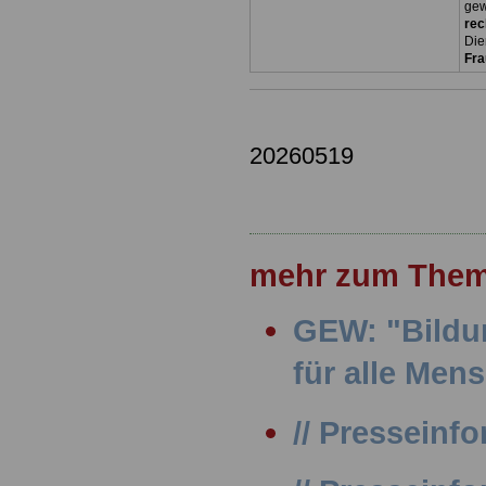
gew
rec
Die
Fr
20260519
mehr zum Them
GEW: "Bildu
für alle Men
// Presseinfo