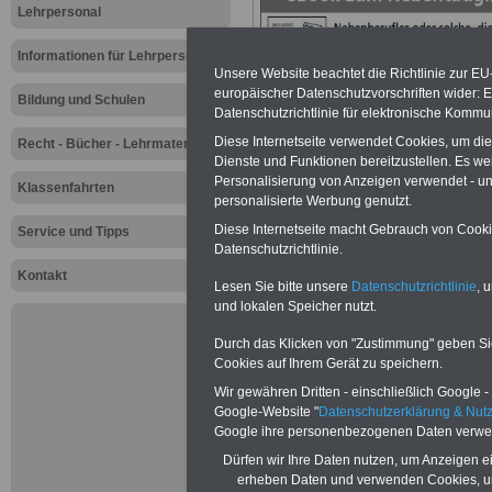
Lehrpersonal
Informationen für Lehrpersonal
Unsere Website beachtet die Richtlinie zur EU
europäischer Datenschutzvorschriften wider
Bildung und Schulen
Datenschutzrichtlinie für elektronische Kommun
Diese Internetseite verwendet Cookies, um di
Recht - Bücher - Lehrmaterial
Dienste und Funktionen bereitzustellen. Es 
Personalisierung von Anzeigen verwendet - und
Klassenfahrten
personalisierte Werbung genutzt.
Diese Internetseite macht Gebrauch von Cookie
Service und Tipps
Datenschutzrichtlinie.
Kontakt
Lesen Sie bitte unsere
Datenschutzrichtlinie
, 
Zur Übersicht a
und lokalen Speicher nutzt.
Durch das Klicken von "Zustimmung" geben Sie 
Lehrerinnen un
Cookies auf Ihrem Gerät zu speichern.
Wir gewähren Dritten - einschließlich Google - 
Mindestlohn in 
Google-Website "
Datenschutzerklärung & Nu
Google ihre personenbezogenen Daten verwe
Weiterbildungs
Dürfen wir Ihre Daten nutzen, um Anzeigen ei
erheben Daten und verwenden Cookies, um