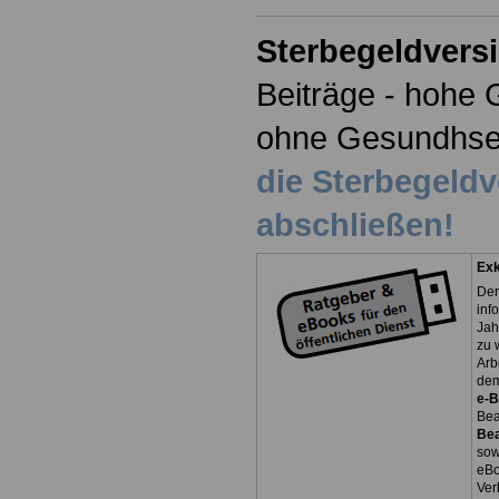
Sterbegeldvers
Beiträge - hohe 
ohne Gesundhse
die Sterbegeld
abschließen!
Exk
Der
inf
Jah
zu 
Arb
dem
e-
Bea
Be
so
eBo
Ver