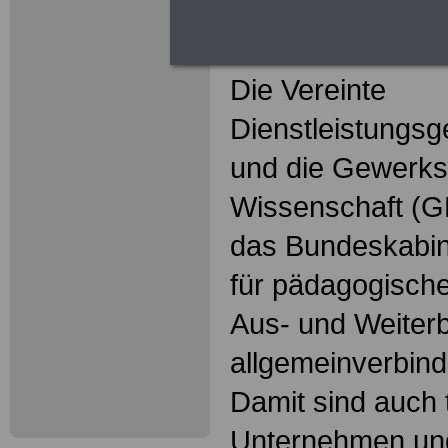
Gemeinsame Pre
ver.di und der 
Die Vereinte
Dienstleistungsg
und die Gewerks
Wissenschaft (
das Bundeskabin
für pädagogische
Aus- und Weiterb
allgemeinverbindl
Damit sind auch t
Unternehmen und