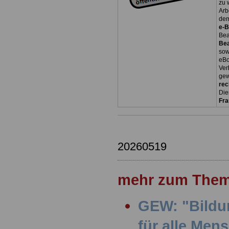
zu 
Arb
dem
e-
Bea
Be
so
eBo
Ver
gew
rec
Die
Fr
20260519
mehr zum Them
GEW: "Bildu
für alle Men