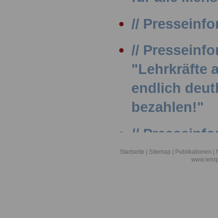
// Presseinfo
// Presseinf
"Lehrkräfte
endlich deut
bezahlen!"
// Presseinfo
Internationa
Startseite
|
Sitemap
|
Publikationen
|
www.lehrp
// Presseinfo
Kommunen: 
Beschäftigte