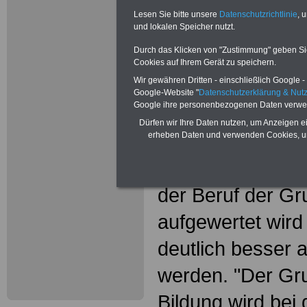
Lesen Sie bitte unsere
Datenschutzrichtlinie
, 
Bildungsgewerksc
und lokalen Speicher nutzt.
Durch das Klicken von "Zustimmung" geben Sie 
Aktionen für be
Cookies auf Ihrem Gerät zu speichern.
Aufwertung des 
Wir gewähren Dritten - einschließlich Google - 
Google-Website "
Datenschutzerklärung & Nu
Grundschullehre
Google ihre personenbezogenen Daten verwe
Dürfen wir Ihre Daten nutzen, um Anzeigen ei
Die Gewerkschaf
erheben Daten und verwenden Cookies, um
Wissenschaft (G
der Beruf der Gr
aufgewertet wird
deutlich besser a
werden. "Der Gru
Bildung wird bei 