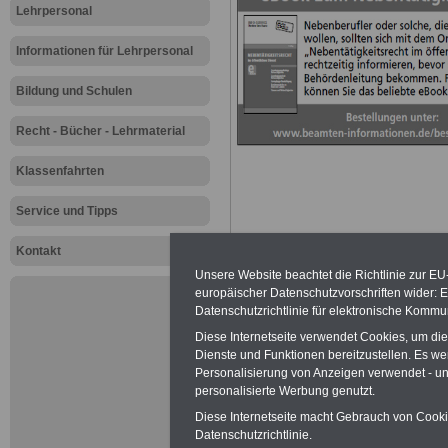
Lehrpersonal
Informationen für Lehrpersonal
Bildung und Schulen
Recht - Bücher - Lehrmaterial
Klassenfahrten
Service und Tipps
Kontakt
Unsere Website beachtet die Richtlinie zur EU
Zur Übersicht a
europäischer Datenschutzvorschriften wider
Datenschutzrichtlinie für elektronische Kommun
Lehrerinnen un
Diese Internetseite verwendet Cookies, um di
Dienste und Funktionen bereitzustellen. Es 
GEW: "JA13 - w
Personalisierung von Anzeigen verwendet - und
personalisierte Werbung genutzt.
Grundschullehr
Diese Internetseite macht Gebrauch von Cookie
Datenschutzrichtlinie.
verdienen!"