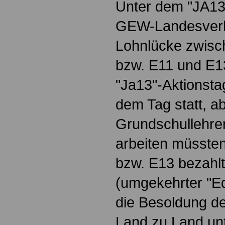
Unter dem "JA1
GEW-Landesverb
Lohnlücke zwisc
bzw. E11 und E1
"Ja13"-Aktionsta
dem Tag statt, a
Grundschullehrer
arbeiten müsste
bzw. E13 bezahl
(umgekehrter "E
die Besoldung de
Land zu Land unte