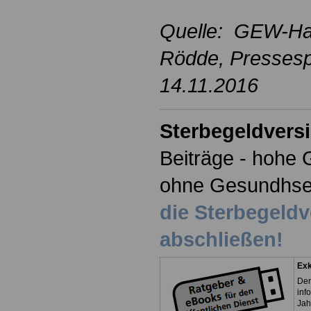
Quelle: GEW-Ha
Rödde
, Presses
14.11.2016
Sterbegeldvers
Beiträge - hohe 
ohne Gesundhse
die Sterbegeld
abschließen!
Exk
Der
inf
Jah