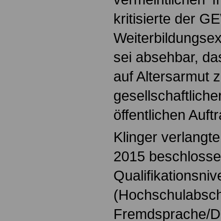
kritisierte der G
Weiterbildungse
sei absehbar, da
auf Altersarmut z
gesellschaftlich
öffentlichen Auftr
Klinger verlangt
2015 beschloss
Qualifikationsni
(Hochschulabsch
Fremdsprache/De