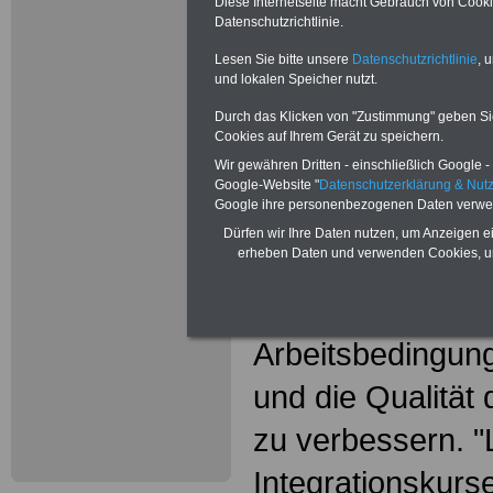
GEW: "Arbeits
Diese Internetseite macht Gebrauch von Cookie
Datenschutzrichtlinie.
Lehrkräfte und 
Lesen Sie bitte unsere
Datenschutzrichtlinie
, 
und lokalen Speicher nutzt.
Angebots verbe
Durch das Klicken von "Zustimmung" geben Sie 
Bildungsgewerks
Cookies auf Ihrem Gerät zu speichern.
Wir gewähren Dritten - einschließlich Google - 
der Integrations
Google-Website "
Datenschutzerklärung & Nu
Google ihre personenbezogenen Daten verwe
Die Gewerkschaf
Dürfen wir Ihre Daten nutzen, um Anzeigen ei
erheben Daten und verwenden Cookies, um
Wissenschaft (G
Bundesregierung 
Arbeitsbedingung
und die Qualität 
zu verbessern. "L
Integrationskur