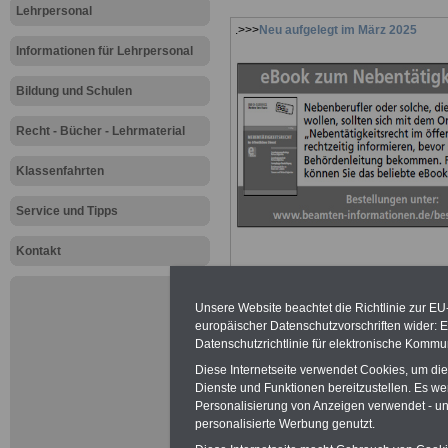
Lehrpersonal
.>>>
Neu aufgelegt im März 2025
Informationen für Lehrpersonal
Bildung und Schulen
Recht - Bücher - Lehrmaterial
Klassenfahrten
Service und Tipps
Kontakt
Unsere Website beachtet die Richtlinie zur EU
europäischer Datenschutzvorschriften wider
Datenschutzrichtlinie für elektronische Kommun
Zur Übersicht a
Diese Internetseite verwendet Cookies, um di
Dienste und Funktionen bereitzustellen. Es 
Lehrerinnen un
Personalisierung von Anzeigen verwendet - und
personalisierte Werbung genutzt.