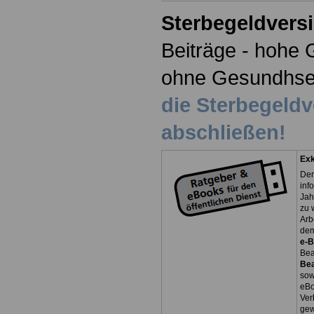
Sterbegeldvers
Beiträge - hohe 
ohne Gesundhse
die Sterbegeld
abschließen!
Exk
Der
inf
Jah
zu 
Arb
dem
e-
Bea
Be
so
eBo
Ver
gew