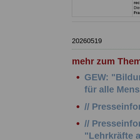
rec
Die
Fr
20260519
mehr zum Them
GEW: "Bildu
für alle Men
// Presseinfo
// Presseinf
"Lehrkräfte